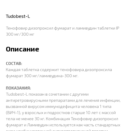
Tudobest-L
Тенофовир дизопроксил фумарат и ламивудин таблетки IP
300 мг/300 мг
Описание
СОСТАВ:
Каждая таблетка содержит тенофовира дизопроксила
фумарат 300 мг/ламивудина-300 мг.
ПОКАЗАНИЯ:
Tudobest-L показан в сочетании с другими
антиретровирусными препаратами для лечения инфекции,
вызванной вирусом иммунодефицита человека 1 типа
(ВИЧ-1), у взрослых и подростков старше 10 лет с массой
тела не менее 30 кг. Комбинация Тенофовир дизопроксил
фумарат и Ламивудин используется как часть стандартных
схем комбинированной антиретровирусной терапии.