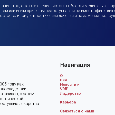
пациентов, а также специалистов в области медицины и фар
 тем или иным причинам недоступна или не имеет официальн
остоятельной диагностики или лечения и не заменяет консу
Навигация
О
нас
005 году как
Новости и
СМИ
 впоследствии
Лидерство
агазинов, а затем
цевтической
Карьера
доступные лекарства.
Связаться с нам
и