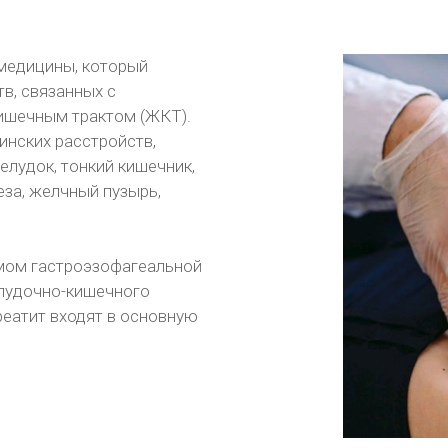
 медицины, который
в, связанных с
ишечным трактом (ЖКТ).
инских расстройств,
елудок, тонкий кишечник,
за, желчный пузырь,
мом гастроэзофагеальной
лудочно-кишечного
реатит входят в основную