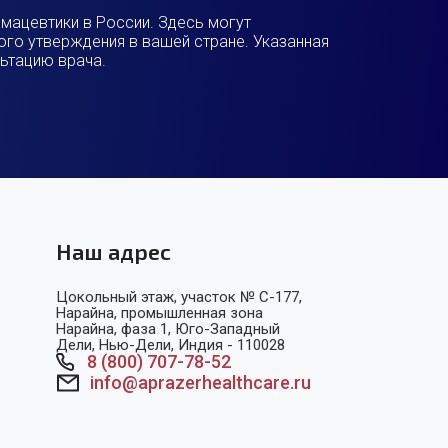
мацевтики в России. Здесь могут
ого утверждения в вашей стране. Указанная
льтацию врача.
Наш адрес
Цокольный этаж, участок № C-177,
Нарайна, промышленная зона
Нарайна, фаза 1, Юго-Западный
Дели, Нью-Дели, Индия - 110028
8 (800) 707-78-52
info@aprazerhealthcare.ru