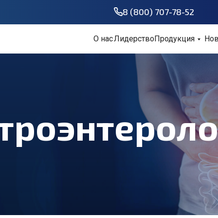
8 (800) 707-78-52
О нас
Лидерство
Продукция
Нов
строэнтероло